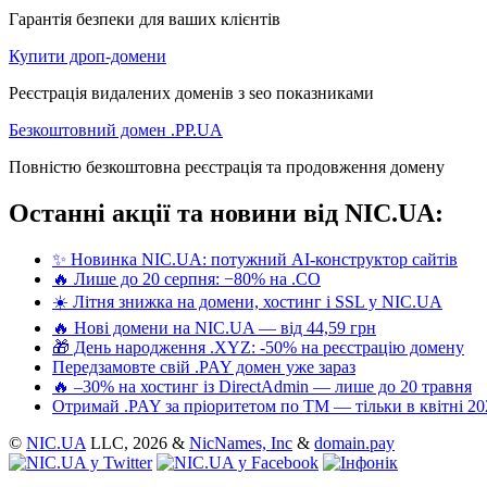
Гарантія безпеки для ваших клієнтів
Купити дроп-домени
Реєстрація видалених доменів з seo показниками
Безкоштовний домен .PP.UA
Повністю безкоштовна реєстрація та продовження домену
Останні акції та новини від NIC.UA:
✨ Новинка NIC.UA: потужний AI-конструктор сайтів
🔥 Лише до 20 серпня: −80% на .CO
☀️ Літня знижка на домени, хостинг і SSL у NIC.UA
🔥 Нові домени на NIC.UA — від 44,59 грн
🎁 День народження .XYZ: -50% на реєстрацію домену
Передзамовте свій .PAY домен уже зараз
🔥 –30% на хостинг із DirectAdmin — лише до 20 травня
Отримай .PAY за пріоритетом по ТМ — тільки в квітні 20
©
NIC.UA
LLC,
2026 &
NicNames, Inc
&
domain.pay