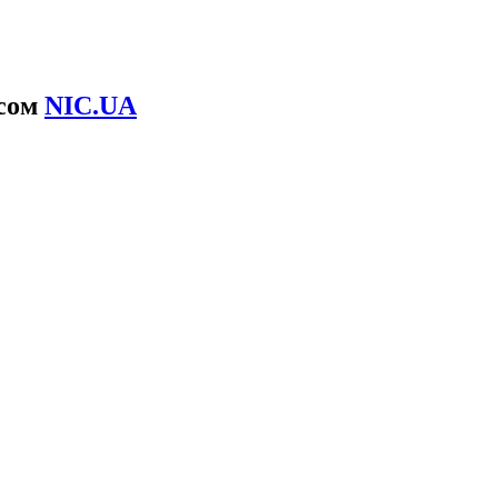
ісом
NIC.UA